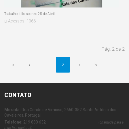
Trabalho feito sobre o 25 de Abril
Acessos: 1066
Pág. 2 de 2
1
2
CONTATO
Morada:
Rua Conde de Vimioso, 2660-352 Santo António dos
Cavaleiros, Portugal
Telefone:
219 880 632
(chamada para a
rede fixa nacional)