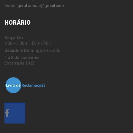
Email:
geral.amsac@gmail.com
HORÁRIO
Seg a Sex:
8:30-13:00 e 14:00-17:00
Sábado e Domingo:
Fechado
1 a 8 de cada mês:
Encerra às 19:00