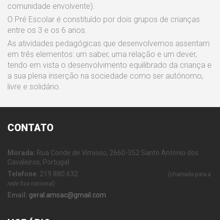
comunidade envolvente).
O Pré Escolar é constituído por dois grupos de crianças
entre os 3 e os 6 anos.
As atividades pedagógicas que desenvolvemos assentam
em três elementos: um saber, uma relação e um dever,
tendo em vista o desenvolvimento equilibrado da criança e
a sua plena inserção na sociedade como ser autónomo,
livre e solidário.
CONTATO
Morada:
Rua Conde de Vimioso, 2660-352 Santo António dos
Cavaleiros, Portugal
Telefone:
219 880 632
(chamada para a
rede fixa nacional)
Email:
geral.amsac@gmail.com