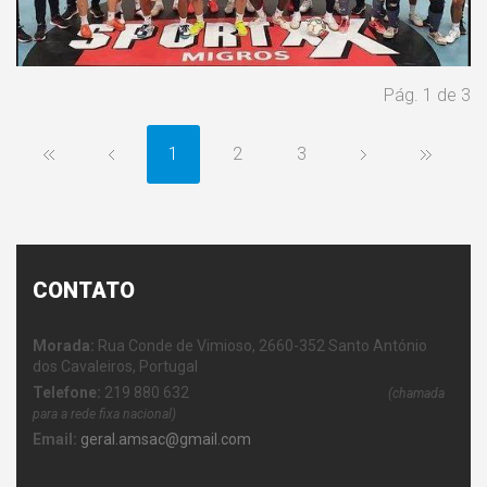
Pág. 1 de 3
1
2
3
CONTATO
Morada:
Rua Conde de Vimioso, 2660-352 Santo António
dos Cavaleiros, Portugal
Telefone:
219 880 632
(chamada
para a rede fixa nacional)
Email:
geral.amsac@gmail.com