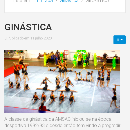
Está em...
Entrada
Ginástica
GINÁSTICA
GINÁSTICA
Publicado em 11 julho 2020
A classe de ginástica da AMSAC iniciou-se na época
desportiva 1992/93 e desde então tem vindo a progredir