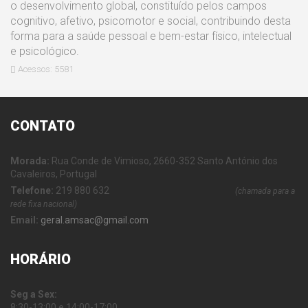
o desenvolvimento global, constituído pelos campos
cognitivo, afetivo, psicomotor e social, contribuindo desta
forma para a saúde pessoal e bem-estar físico, intelectual
e psicológico.
Acessos: 5581
CONTATO
Morada:
Rua Conde de Vimioso, 2660-352 Santo António dos
Cavaleiros, Portugal
Telefone:
219 880 632
(chamada para a
rede fixa nacional)
Email:
geral.amsac@gmail.com
HORÁRIO
Seg a Sex:
8:30-13:00 e 14:00-17:00